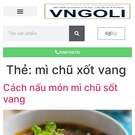
0
₫
0
0368158192
Thẻ:
mì chũ xốt vang
Cách nấu món mì chũ sốt
vang