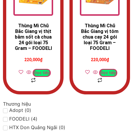
Thùng Mì Chũ
Thùng Mì Chũ
Bắc Giang vị thịt
Bắc Giang vị tôm
bằm sốt cà chua
chua cay 24 gói
24 gói loại 75
loại 75 Gram –
Gram – FOODELI
FOODELI
220,000
₫
220,000
₫
Đọc tiếp
Đọc tiếp
Thương hiệu
Adopt
(
0
)
FOODELI
(
4
)
HTX Don Quảng Ngãi
(
0
)