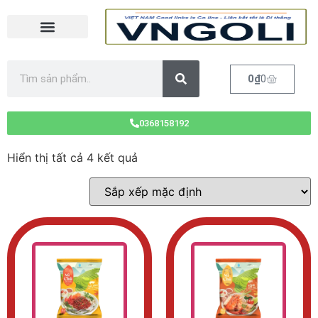
0
₫
0
0368158192
Hiển thị tất cả 4 kết quả