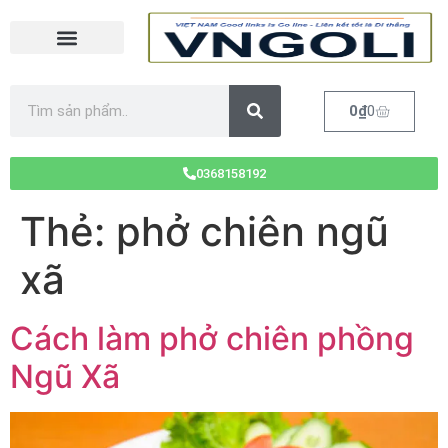
0
₫
0
0368158192
Thẻ:
phở chiên ngũ
xã
Cách làm phở chiên phồng
Ngũ Xã